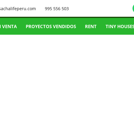
sachalifeperu.com
995 556 503
N VENTA
PROYECTOS VENDIDOS
RENT
TINY HOUSE