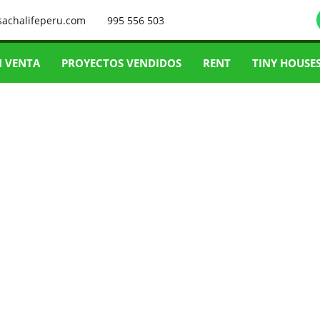
sachalifeperu.com
995 556 503
N VENTA
PROYECTOS VENDIDOS
RENT
TINY HOUSE